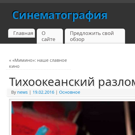
Синематография
Главная
О
Предложить свой
сайте
обзор
«
«Мимино»: наше славное
кино
Тихоокеанский разло
By
news
|
19.02.2016
|
Основное