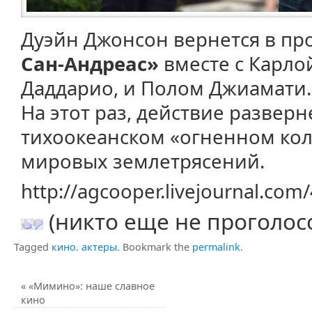
Дуэйн Джонсон вернется в п
Сан-Андреас»
вместе с Карло
Даддарио, и Полом Джиамати.
На этот раз, действие разверне
тихоокеанском «огненном кол
мировых землетрясений.
http://agcooper.livejournal.co
(никто еще не проголос
Tagged
кино. актеры
.
Bookmark the
permalink
.
«
«Мимино»: наше славное
кино