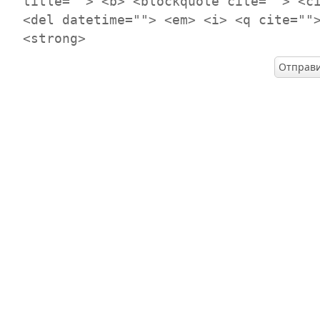
title=""> <b> <blockquote cite=""> <c
<del datetime=""> <em> <i> <q cite=""
<strong>