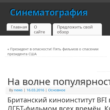
Синематография
Главная
О
Предложить свой
сайте
обзор
«
Президент в опасности! Пять фильмов о спасении
президента США
На волне популярнос
By
news
|
16.03.2016
|
Основное
Британский киноинститут BFI
ЛГБТ-фильмом всех времён. К