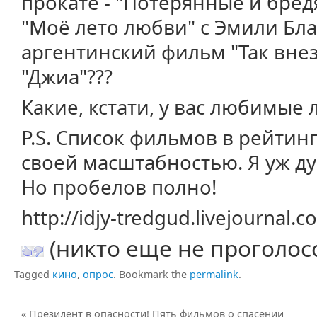
прокате - "Потерянные и бре
"Моё лето любви" с Эмили Бл
аргентинский фильм "Так внеза
"Джиа"???
Какие, кстати, у вас любимые
P.S. Список фильмов в рейтин
своей масштабностью. Я уж ду
Но пробелов полно!
http://idjy-tredgud.livejournal
(никто еще не проголос
Tagged
кино
,
опрос
.
Bookmark the
permalink
.
«
Президент в опасности! Пять фильмов о спасении