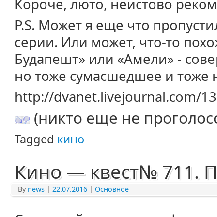
Короче, люто, неистово реко
P.S. Может я еще что пропусти
серии. Или может, что-то пох
Будапешт» или «Амели» - сов
но тоже сумасшедшее и тоже 
http://dvanet.livejournal.com/1
(никто еще не проголос
Tagged
кино
Кино — квест№ 711. П
By
news
|
22.07.2016
|
Основное