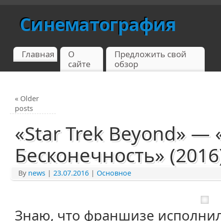
Синематография
Главная
О
Предложить свой
сайте
обзор
«
Older
posts
«Star Trek Beyond» — 
Бесконечность» (2016
By
news
|
23.07.2016
|
Основное
Знаю, что франшизе исполнило