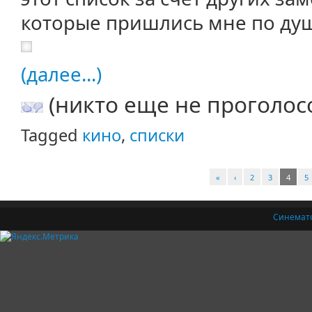
которые пришлись мне по ду
(далее...)
(никто еще не проголос
Tagged
кино
,
списки
«
‹
2
3
4
5
Синемат