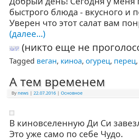
Добрый день! Сегодня у меня
быстрого блюда - вкусного и п
Уверен что этот салат вам пон
(далее...)
(никто еще не проголос
Tagged
веган
,
киноа
,
огурец
,
перец
А тем временем
By
news
|
22.07.2016
|
Основное
В киновселенную Ди Си завезл
Это уже само по себе Чудо.