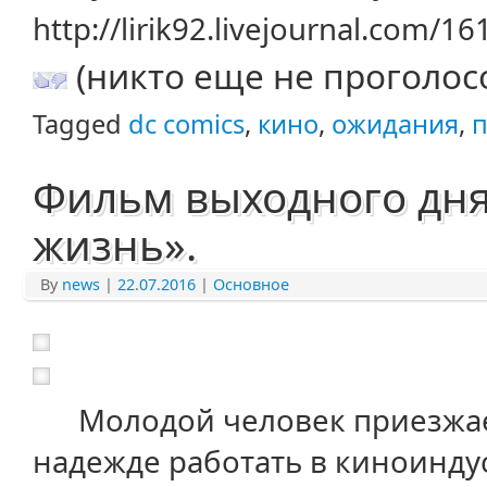
http://lirik92.livejournal.com/1
(никто еще не проголос
Tagged
dc comics
,
кино
,
ожидания
,
п
Фильм выходного дня
жизнь».
By
news
|
22.07.2016
|
Основное
Молодой человек приезжает
надежде работать в киноиндус