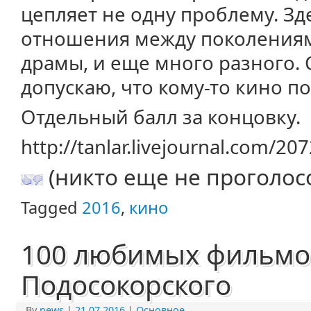
цепляет не одну проблему. Зд
отношения между поколениям
драмы, и еще много разного. 
допускаю, что кому-то кино п
Отдельный балл за концовку.
http://tanlar.livejournal.com/20
(никто еще не проголос
Tagged
2016
,
кино
100 любимых фильмо
Подосокорского
By
news
|
21.07.2016
|
Основное