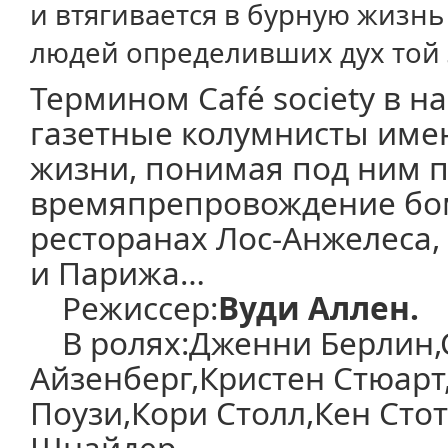
и втягивается в бурную жизнь
людей определивших дух той 
Термином Café society в на
газетные колумнисты имен
жизни, понимая под ним 
времяпрепровождение бо
ресторанах Лос-Анжелеса,
и Парижа…
Режиссер:
Вуди Аллен.
В ролях:Дженни Берлин,
Айзенберг,Кристен Стюарт
Поузи,Кори Столл,Кен Сто
Шнайдер.