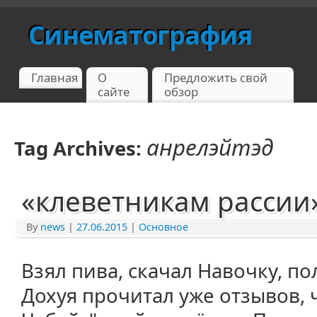
Синематография
Главная
О
Предложить свой
сайте
обзор
анрелэйтэд
Tag Archives:
«клеветникам рассии
By
news
|
27.06.2015
|
Основное
Взял пива, скачал Навочку, п
Дохуя прочитал уже отзывов, ч