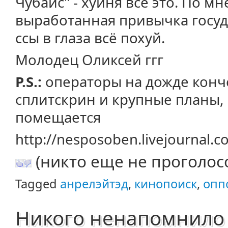
Чубайс" - хуйня всё это. По мне
выработанная привычка госуд
ссы в глаза всё похуй.
Молодец Оликсей ггг
P.S.:
операторы на дожде конче
сплитскрин и крупные планы, 
помещается
http://nesposoben.livejournal.
(никто еще не проголос
Tagged
анрелэйтэд
,
кинопоиск
,
опп
Никого ненапомнило