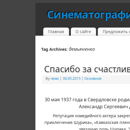
Синематограф
Главная
О сайте
Предложить 
демьяненко
Tag Archives:
Спасибо за счастлив
By
news
|
30.05.2015
|
Основное
30 мая 1937 года в Свердловске род
Александр Сергеевич 
Репутация комедийного актера закре
приключения Шурика», «Кавказская пленн
звездную роль Шурика. 