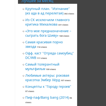
Лучшее за месяц
Крупный план. "Изгнание"
(из ада в ад перелетая)
392 views
Из СК исключили главного
критика Михалкова
331 views
«Это мое предназначение –
сыграть бога Шиву»
168 views
Самая красивая порно
звезда
116 views
Офф. каст "Отряда самоубиц"
DC/WB
111 views
Самый толерантный
мультфильм
109 views
Любимые актеры: роковая
красотка Эмбер Хёрд
107 views
Концепты к "Городу героев"
97 views
Пиф-паф/Bang bang (2014)
96
views