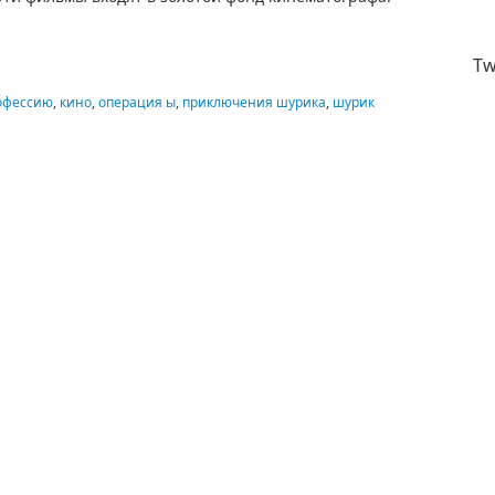
Tw
офессию
,
кино
,
операция ы
,
приключения шурика
,
шурик