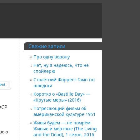
Свежие записи
Про одну ворону
Нет, ну я надеюсь, что не
спойлерю
Столетний Форрест Гамп по-
ent
шведски
Коротко о «Bastille Day» —
«Крутые меры» (2016)
ФСР
Потрясающий фильм об
американской культуре 1951
Живы будем — не помрём:
Живые и мёртвые (The Living
свою
and the Dead), 1 сезон, 2016