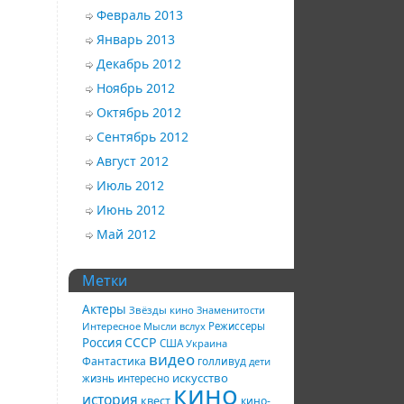
Февраль 2013
Январь 2013
Декабрь 2012
Ноябрь 2012
Октябрь 2012
Сентябрь 2012
Август 2012
Июль 2012
Июнь 2012
Май 2012
Метки
Актеры
Звёзды кино
Знаменитости
Интересное
Мысли вслух
Режиссеры
СССР
Россия
США
Украина
видео
Фантастика
голливуд
дети
искусство
жизнь
интересно
кино
история
квест
кино-