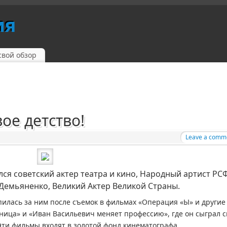
ия
свой обзор
ое детство!
Leave a comm
ился советский актер театра и кино, Народный артист РС
Демьяненко, Великий Актер Великой Страны.
пилась за ним после съемок в фильмах «Операция «Ы» и другие
ица» и «Иван Васильевич меняет профессию», где он сыграл 
Эти фильмы входят в золотой фонд кинематографа.