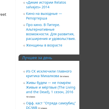
«Дикие истории Relatos
salvajes» 2014
Кино на выходные —
eet
Репортерша
Про кино. В Питере.
Альтернативные
возможности. Для развития,
расширения и удовольствия.
Женщины в возрасте
Лучшее за день
Из СК исключили главного
критика Михалкова
54 views
Живы будем — не помрём:
Живые и мёртвые (The Living
and the Dead), 1 сезон, 2016
18 views
Офф. каст "Отряда самоубиц"
DC/WB
11 views