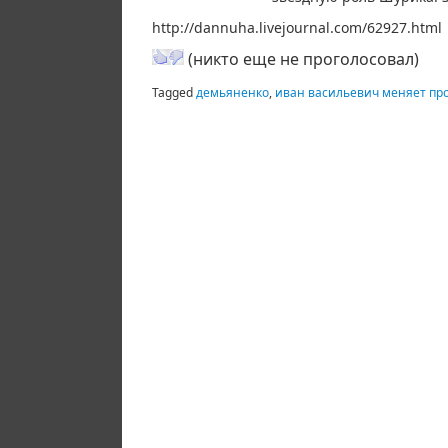
http://dannuha.livejournal.com/62927.html
(никто еще не проголосовал)
Tagged
демьяненко
,
иван васильевич меняет пр