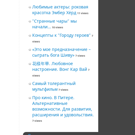
Любимые актеры: роковая
красотка Эмбер Хёрд
11 views
"Странные чары" мы
начали…
10 views
Концепты к "Городу героев"
7
views
«Это мое предназначение –
сыграть бога Шиву»
7 views
花樣年華. Любовное
настроение. Вонг Кар Вай
7
views
Самый толерантный
мультфильм
7 views
Про кино. В Питере.
Альтернативные
возможности. Для развития,
расширения и удовольствия.
7 views