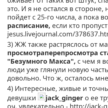
оживает от таких вот штук, с
это. И я не остался в стороне
пойдет с 25-го числа, а пока в
расписание,
если кто пропусти
jesus.livejournal.com/378637.ht
3) ЖЖ также растряслось от м
просмотраперепросмотра ст
"Безумного Макса",
с чем я в
люди уже глянули новую част
довольно. Что ж, осталось мне
4) Интересные, живые и точн
девушки
jack_ginger
о ее т
оч. увлекательно - http://jack-g