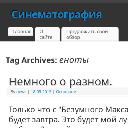
Синематография
Главная
О
Предложить свой
сайте
обзор
еноты
Tag Archives:
Немного о разном.
By
news
|
18.05.2015
|
Основное
Только что с "Безумного Макса
будет завтра. Это будет мой л