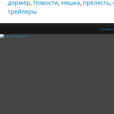
дормер
,
Новости
,
няшка
,
прелесть
,
трейлеры
Синемат