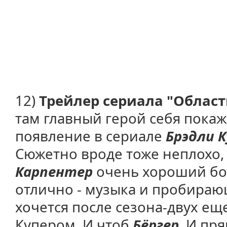
12)
Трейлер сериала "Област
там главный герой себя покаж
появление в сериале
Брэдли 
Сюжетно вроде тоже неплохо,
Карпентер
очень хороший бон
отлично - музыка и пробираю
хочется после сезона-двух ещ
Купером. И чтоб
Бёргер
. И пря