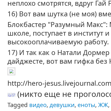
неплохо смотрятся, вдруг Гай 
16) Вот вам шутка (не моя) вм
Блокбастер "Разумный Макс":
школе, поступает в институт 
высокооплачиваемую работу.
17) И так как о Натали Дормер
дайджесте, вот вам гифка без 
http://hero-jesus.livejournal.c
(никто еще не проголос
Tagged
видео
,
девушки
,
еноты
,
ЖЖ
,