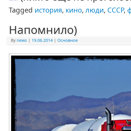
Tagged
история
,
кино
,
люди
,
СССР
,
Напомнило)
By
news
|
19.06.2014
|
Основное