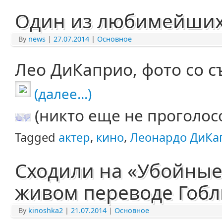
Один из любимейших
By
news
|
27.07.2014
|
Основное
Лео ДиКаприо, фото со с
(далее...)
(никто еще не проголос
Tagged
актер
,
кино
,
Леонардо ДиКа
Сходили на «Убойные
живом переводе Гоб
By
kinoshka2
|
21.07.2014
|
Основное