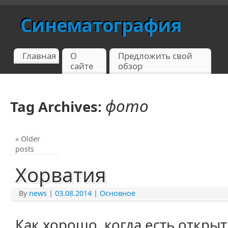
Синематография
Главная
О
Предложить свой
сайте
обзор
фото
Tag Archives:
«
Older
posts
Хорватия
By
news
|
03.08.2014
|
Основное
Как хорошо, когда есть откры