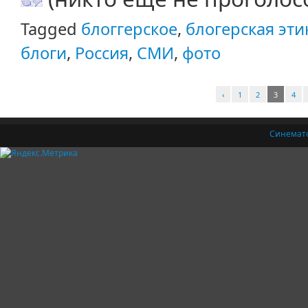
Tagged
блоггерское
,
блогерская эти
блоги
,
Россия
,
СМИ
,
фото
‹
1
2
3
4
Синемат