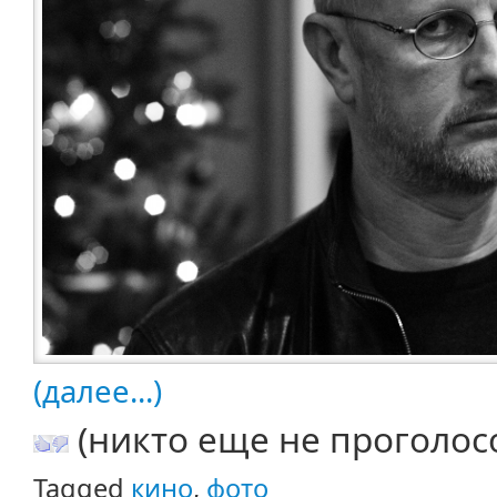
(далее...)
(никто еще не проголос
Tagged
кино
,
фото