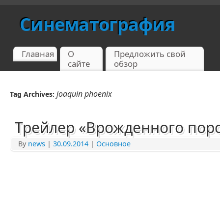
Синематография
Главная
О
Предложить свой
сайте
обзор
joaquin phoenix
Tag Archives:
Трейлер «Врожденного поро
By
news
|
30.09.2014
|
Основное