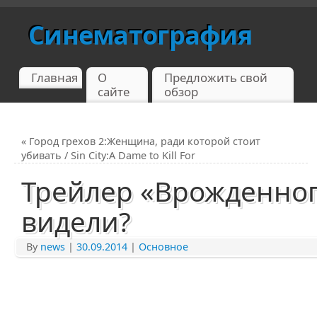
Синематография
Главная
О
Предложить свой
сайте
обзор
«
Город грехов 2:Женщина, ради которой стоит
убивать / Sin City:A Dame to Kill For
Трейлер «Врожденног
видели?
By
news
|
30.09.2014
|
Основное