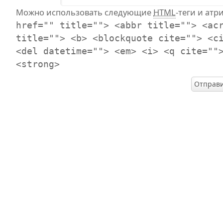
Можно использовать следующие
HTML
-теги и атр
href="" title=""> <abbr title=""> <ac
title=""> <b> <blockquote cite=""> <c
<del datetime=""> <em> <i> <q cite=""
<strong>