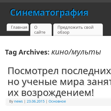
Синематография
Главная
О
Предложить свой
сайте
обзор
кино/мульты
Tag Archives:
Посмотрел последни
но ученые мира занят
их возрождением!
By
news
|
23.06.2015
|
Основное