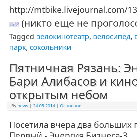
http://mtbike.livejournal.com/1
(никто еще не проголос
Tagged
велокинотеатр
,
велосипед
,
парк
,
сокольники
Пятничная Рязань: Эн
Бари Алибасов и кино
открытым небом
By
news
|
24.05.2014
|
Основное
Посетила вчера два больших 
Первый - Энергия Бизнеса-3.