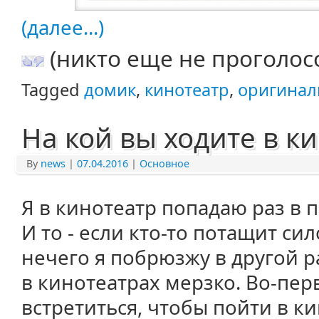
(далее...)
(никто еще не проголос
Tagged
домик
,
кинотеатр
,
оригинал
На кой вы ходите в ки
By
news
|
07.04.2016
|
Основное
Я в кинотеатр попадаю раз в 
И то - если кто-то потащит сил
нечего я побрюзжу в другой ра
в кинотеатрах мерзко. Во-перв
встретиться, чтобы пойти в ки