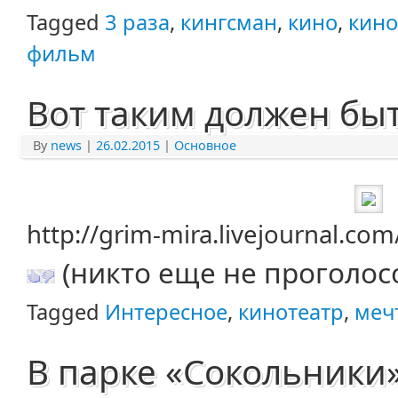
Tagged
3 раза
,
кингсман
,
кино
,
кино
фильм
Вот таким должен быт
By
news
|
26.02.2015
|
Основное
http://grim-mira.livejournal.co
(никто еще не проголос
Tagged
Интересное
,
кинотеатр
,
меч
В парке «Сокольники