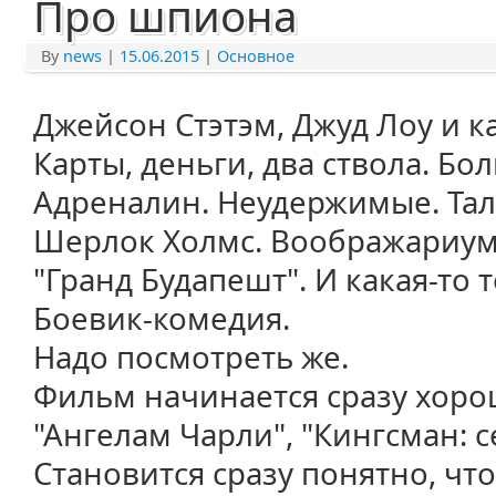
Про шпиона
By
news
|
15.06.2015
|
Основное
Джейсон Стэтэм, Джуд Лоу и ка
Карты, деньги, два ствола. Б
Адреналин. Неудержимые. Тал
Шерлок Холмс. Воображариум 
"Гранд Будапешт". И какая-то т
Боевик-комедия.
Надо посмотреть же.
Фильм начинается сразу хоро
"Ангелам Чарли", "Кингсман: с
Становится сразу понятно, чт