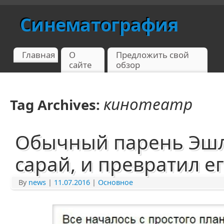
Синематография
Главная
О
Предложить свой
сайте
обзор
кинотеатр
Tag Archives:
Обычный парень Эшли
сарай, и превратил ег
By
news
|
11.07.2016
|
Основное