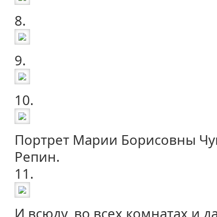
8.
9.
10.
Портрет Марии Борисовны Чук
Репин.
11.
И всюду, во всех комнатах и д