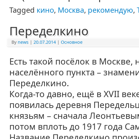
Tagged
кино
,
Москва
,
рекомендую
,
Переделкино
By
news
|
20.07.2014
|
Основное
Есть такой посёлок в Москве,
населённого пункта – знамен
Переделкино.
Когда-то давно, ещё в XVII век
появилась деревня Передель
князьям – сначала Леонтьевы
потом вплоть до 1917 года С
Название Переделкино произ