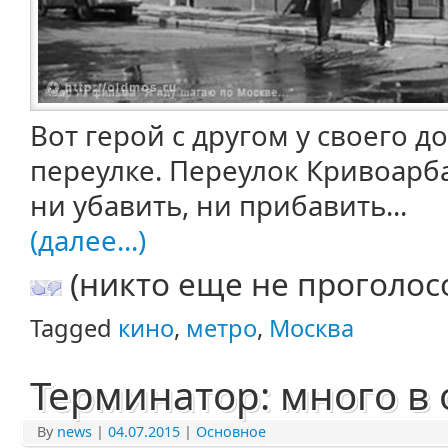
Вот герой с другом у своего 
переулке. Переулок Кривоарб
ни убавить, ни прибавить...
(далее...)
(никто еще не проголос
Tagged
кино
,
метро
,
Москва
Терминатор: много в
By
news
|
04.07.2015
|
Основное