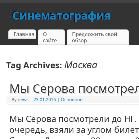
Синематография
Главная
О
Предложить свой
сайте
обзор
Москва
Tag Archives:
Мы Серова посмотре
By
news
|
23.01.2016
|
Основное
Мы Серова посмотрели до НГ.
очередь, взяли за углом биле