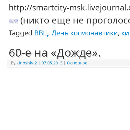
http://smartcity-msk.livejourna
(никто еще не проголос
Tagged
ВВЦ
,
День космонавтики
,
ки
60-е на «Дожде».
By
kinoshka2
|
07.05.2013
|
Основное