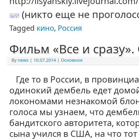
http://lisyanskiy.livejournal.co
(никто еще не проголос
Tagged
кино
,
Россия
Фильм «Все и сразу».
By
news
|
10.07.2014
|
Основное
Где то в России, в провинци
одинокий дембель едет домо
локономами незнакомой блон
голоса мы узнаем, что дембел
бандитского авторитета, кото
сына учился в США, на что тот