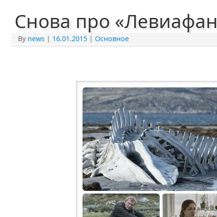
Снова про «Левиафан
By
news
|
16.01.2015
|
Основное