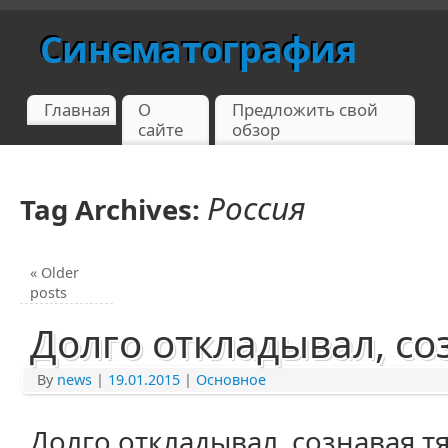
Синематография
Главная
О
Предложить свой
сайте
обзор
Россия
Tag Archives:
«
Older
posts
Долго откладывал, с
By
news
|
19.01.2015
|
Основное
Долго откладывал, сознавая тя