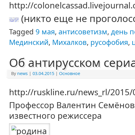
http://colonelcassad.livejourna
(никто еще не проголос
Tagged
9 мая
,
антисоветизм
,
день 
Мединский
,
Михалков
,
русофобия
,
Об антирусском сери
By
news
|
03.04.2015
|
Основное
http://ruskline.ru/news_rl/2015
Профессор Валентин Семёнов 
известного режиссера