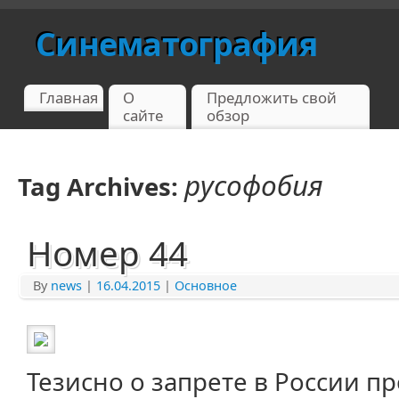
Синематография
Главная
О
Предложить свой
сайте
обзор
русофобия
Tag Archives:
Номер 44
By
news
|
16.04.2015
|
Основное
Тезисно о запрете в России п