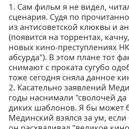
1. Сам фильм я не видел, чит
сценария. Судя по прочитанно
из антисоветской клюквы и а
(появится на торрентах, качну
новых кино-преступлениях НК
абсурда"). В этом плане тот ф
снимают с проката сугубо одо
тоже сегодня сняла данное кин
2. Касательно заявлений Мед
годы наснимали "сволочей да
диких шаблонов. Я бы может б
Мединский взялся за ум, если 
он расхваливал "великое кино