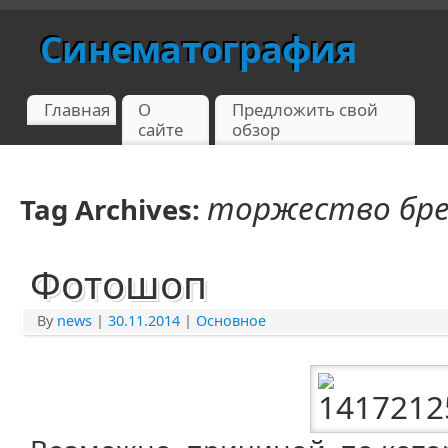
Синематография
Главная
О
Предложить свой
сайте
обзор
торжество бр
Tag Archives:
Фотошоп
By
news
|
30.11.2014
|
Основное