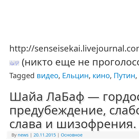
http://senseisekai.livejournal.
(никто еще не проголос
Tagged
видео
,
Ельцин
,
кино
,
Путин
,
Шайа ЛаБаф — гордос
предубеждение, слабо
слава и шизофрения.
By
news
|
20.11.2015
|
Основное