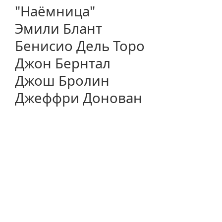
"Наёмница"
Эмили Блант
Бенисио Дель Торо
Джон Бернтал
Джош Бролин
Джеффри Донован