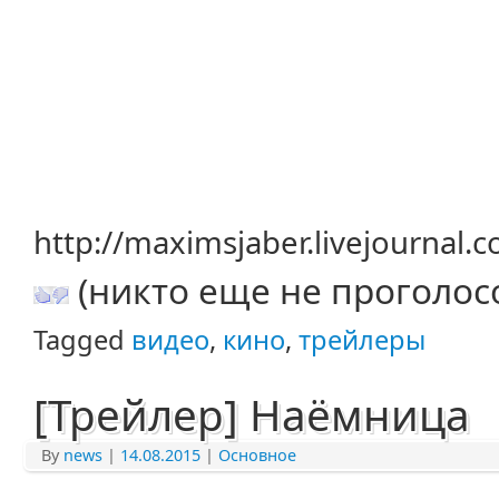
http://maximsjaber.livejournal
(никто еще не проголос
Tagged
видео
,
кино
,
трейлеры
[Трейлер] Наёмница
By
news
|
14.08.2015
|
Основное