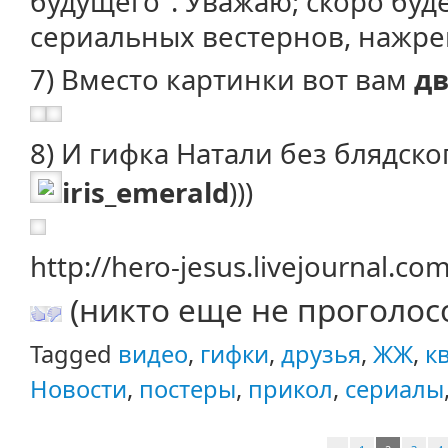
будущего". Уважаю; скоро буд
сериальных вестернов, нажре
7) Вместо картинки вот вам
дв
8) И гифка Натали без блядско
iris_emerald
)))
http://hero-jesus.livejournal.c
(никто еще не проголос
Tagged
видео
,
гифки
,
друзья
,
ЖЖ
,
к
Новости
,
постеры
,
прикол
,
сериалы