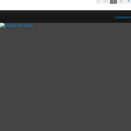
‹
1
2
3
4
Синемат