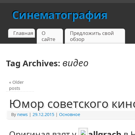
Синематография
Главная
О
Предложить свой
сайте
обзор
видео
Tag Archives:
«
Older
posts
Юмор советского кин
By
news
|
29.12.2015
|
Основное
Оригинал взят у
allgrach
в 