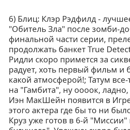
6) Блиц: Клэр Рэдфилд - лучш
"Обитель Зла" после зомби-до
финальной части серии, прел
продолжать банкет True Detectiv
Ридли скоро примется за сикв
радует, хоть первый фильм и б
какой атмосферой!; Татум все
на "Гамбита", ну оооок, ладно
Иэн МакШейн появится в Игре
этого актера где бы то ни был
Круз уже готов в 6-й "Миссии"