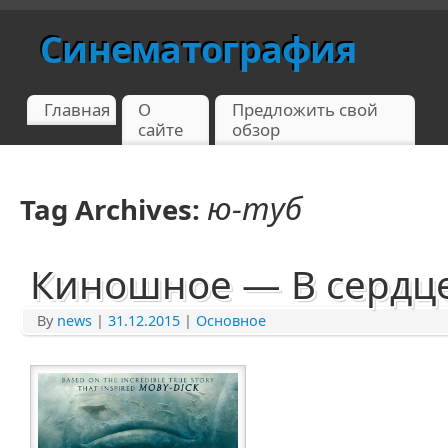
Синематография
Главная
О
Предложить свой
сайте
обзор
ю-туб
Tag Archives:
Киношное — В сердц
By
news
|
31.12.2015
|
Основное