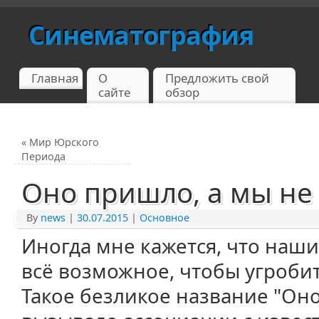
Синематография
Главная
О
Предложить свой
сайте
обзор
«
Мир Юрского
Периода
Оно пришло, а мы не
By
news
|
30.07.2015
|
Основное
Иногда мне кажется, что наш
всё возможное, чтобы угроби
Такое безликое название "Оно" 