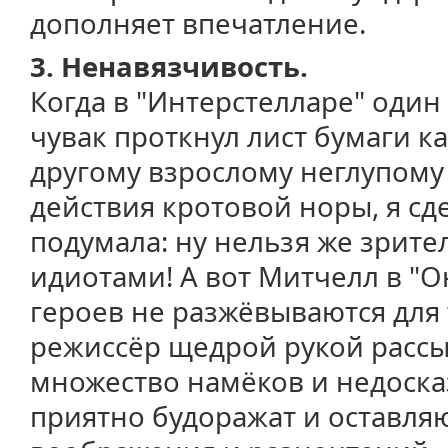
дополняет впечатление.
3. Ненавязчивость.
Когда в "Интерстелларе" оди
чувак проткнул лист бумаги 
другому взрослому неглупому
действия кротовой норы, я сд
подумала: ну нельзя же зрите
идиотами! А вот Митчелл в "Он
героев не разжёвываются для 
режиссёр щедрой рукой расс
множество намёков и недоска
приятно будоражат и оставляю