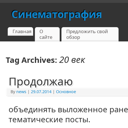
Синематография
Главная
О
Предложить свой
сайте
обзор
20 век
Tag Archives:
Продолжаю
By
news
|
29.07.2014
|
Основное
объединять выложенное ране
тематические посты.