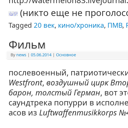
http://watermelon83.livejourna
(никто еще не проголос
Tagged
20 век
,
кино/хроника
,
ПМВ
,
Фильм
By
news
|
05.06.2014
|
Основное
послевоенный, патриотическ
Westfront
,
воздушный цирк Втор
барон, толстый Герман
, вот э
саундтрека попурри в исполн
асов из
Luftwaffenmusikkorps №