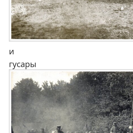
и
гусары