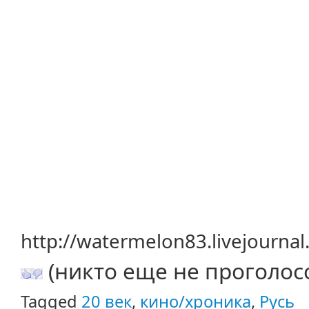
http://watermelon83.livejourna
(никто еще не проголос
Tagged
20 век
,
кино/хроника
,
Русь