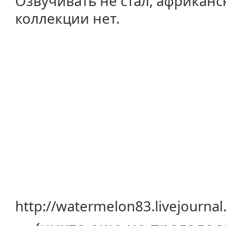
Озвучивать не стал, африканс
коллекции нет.
http://watermelon83.livejourna