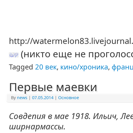
http://watermelon83.livejourna
(никто еще не проголос
Tagged
20 век
,
кино/хроника
,
фран
Первые маевки
By
news
|
07.05.2014
|
Основное
Совдепия в мае 1918. Ильич, Ле
ширнармассы.