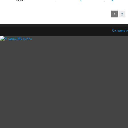
1
2
Синемат