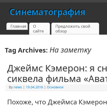
Синематография
Главная
О
Предложить свой
сайте
обзор
На заметку
Tag Archives:
Джеймс Кэмерон: я с
сиквела фильма «Ава
By
news
|
19.04.2016
|
Основное
Похоже, что Джеймса Кэмерона