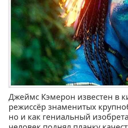
Джеймс Кэмерон известен в к
режиссёр знаменитых крупно
но и как гениальный изобрета
человек поднял планку качест