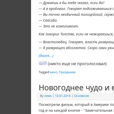
— Думаешь я бы тебе сказал, если да?
— А я пробовал. Говорят подсаживаешься с
— Вы точно необычный полицейский, серж
— Спасибо.
— Это не комплимент.
Как говорил Толстяк, если не нажираешься
— Властолюбец. Говорят, власть развращ
— Я развращен абсолютно. Скоро сами уви
(далее...)
(никто еще не проголосовал)
Tagged
кино
,
Праздники
Новогоднее чудо и 
By
news
|
10.01.2016
|
Основное
Посмотрели фильм, который в Америке по
год и на каждой кнопке - "Замечательная жи