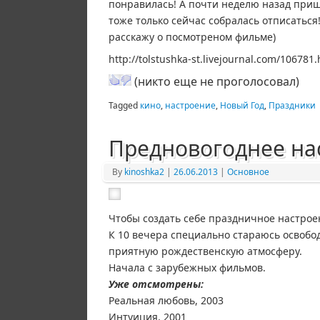
понравилась! А почти неделю назад приш
тоже только сейчас собралась отписаться
расскажу о посмотреном фильме)
http://tolstushka-st.livejournal.com/106781
(никто еще не проголосовал)
Tagged
кино
,
настроение
,
Новый Год
,
Праздники
Предновогоднее на
By
kinoshka2
|
26.06.2013
|
Основное
Чтобы создать себе праздничное настро
К 10 вечера специально стараюсь освободи
приятную рождественскую атмосферу.
Начала с зарубежных фильмов.
Уже отсмотрены:
Реальная любовь, 2003
Интуиция, 2001