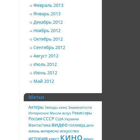
Февраль 2013
Январь 2013
Декабрь 2012
Ноябрь 2012
Октябрь 2012
Сентябрь 2012
Август 2012
Июль 2012
Июнь 2012
Май 2012
Метки
Актеры
Звёзды кино
Знаменитости
Интересное
Мысли вслух
Режиссеры
СССР
Россия
США
Украина
видео
Фантастика
голливуд
дети
искусство
жизнь
интересно
кино
история
квест
кино-