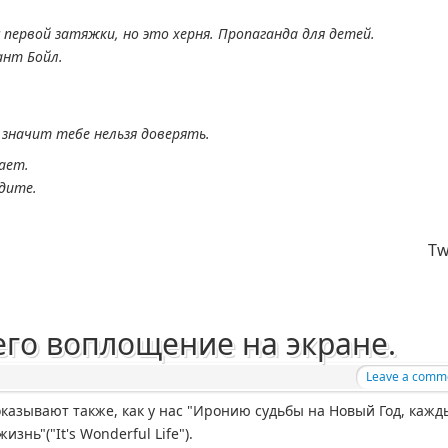
 первой затяжки, но это херня. Пропаганда для детей.
ант Бойл.
, значит тебе нельзя доверять.
ает.
дите.
Tw
его воплощение на экране.
Leave a comm
казывают также, как у нас "Иронию судьбы на Новый Год, кажд
знь"("It's Wonderful Life").