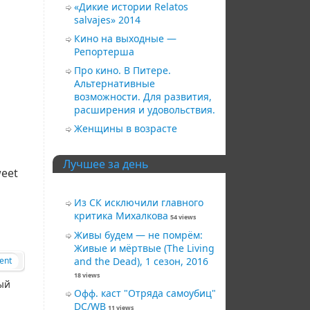
«Дикие истории Relatos
salvajes» 2014
Кино на выходные —
Репортерша
Про кино. В Питере.
Альтернативные
возможности. Для развития,
расширения и удовольствия.
Женщины в возрасте
Лучшее за день
eet
Из СК исключили главного
критика Михалкова
54 views
Живы будем — не помрём:
Живые и мёртвые (The Living
ent
and the Dead), 1 сезон, 2016
18 views
ый
Офф. каст "Отряда самоубиц"
DC/WB
11 views