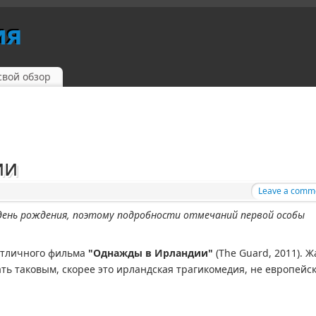
ия
свой обзор
ии
Leave a comm
 день рождения, поэтому подробности отмечаний первой особы
 отличного фильма
"Однажды в Ирландии"
(The Guard, 2011). 
ть таковым, скорее это ирландская трагикомедия, не европейск