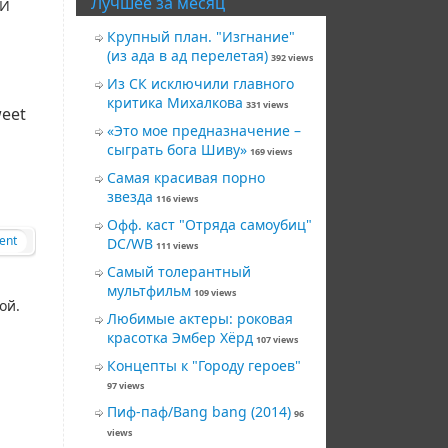
Лучшее за месяц
 И
Крупный план. "Изгнание"
(из ада в ад перелетая)
392 views
Из СК исключили главного
критика Михалкова
331 views
eet
«Это мое предназначение –
сыграть бога Шиву»
169 views
Самая красивая порно
звезда
116 views
Офф. каст "Отряда самоубиц"
ent
DC/WB
111 views
Самый толерантный
мультфильм
109 views
ой.
Любимые актеры: роковая
красотка Эмбер Хёрд
107 views
Концепты к "Городу героев"
97 views
Пиф-паф/Bang bang (2014)
96
views