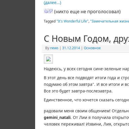
(далее...)
(никто еще не проголосовал)
Tagged
"It's Wonderful Life"
,
"Замечательная жизн
С Новым Годом, дру
By
news
|
31.12.2014
|
Основное
Надеюсь, у всех сегодня сине-зеленые на
В этот день все подводят итоги года и ст
подумаю об этом завтра". И все итоги и 
Все это будет завтра-послезавтра.
Единственное, что хочется сказать сегодня
радовали меня своим общением! Отдельн
gemini_natali
. От Лии я получила открыточ
человек переживал! Извини, Лия, открыт