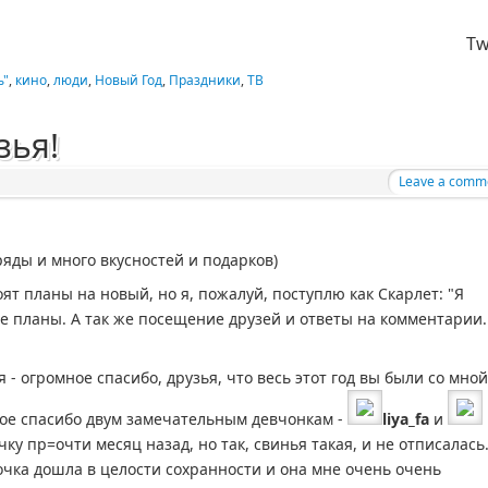
Tw
ь"
,
кино
,
люди
,
Новый Год
,
Праздники
,
ТВ
зья!
Leave a comm
ряды и много вкусностей и подарков)
роят планы на новый, но я, пожалуй, поступлю как Скарлет: "Я
все планы. А так же посещение друзей и ответы на комментарии.
 - огромное спасибо, друзья, что весь этот год вы были со мной
ое спасибо двум замечательным девчонкам -
liya_fa
и
ку пр=очти месяц назад, но так, свинья такая, и не отписалась.
очка дошла в целости сохранности и она мне очень очень