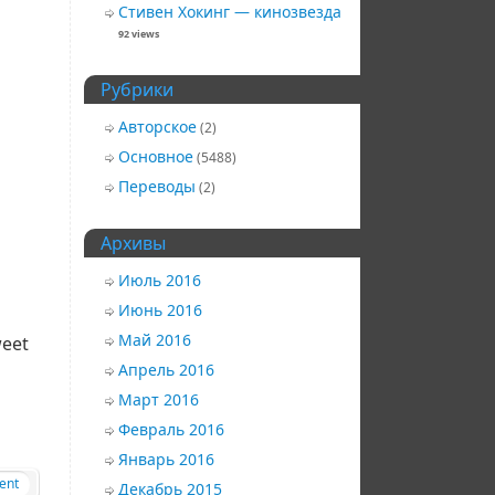
Стивен Хокинг — кинозвезда
92 views
Рубрики
Авторское
(2)
Основное
(5488)
Переводы
(2)
Архивы
Июль 2016
Июнь 2016
Май 2016
eet
Апрель 2016
Март 2016
Февраль 2016
Январь 2016
ent
Декабрь 2015