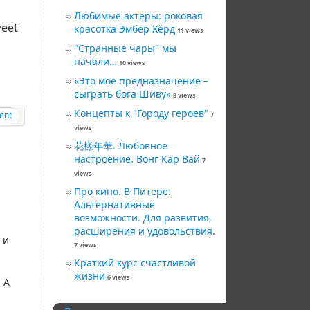
Любимые актеры: роковая
eet
красотка Эмбер Хёрд
11 views
"Странные чары" мы
начали…
10 views
«Это мое предназначение –
сыграть бога Шиву»
8 views
Концепты к "Городу героев"
ent
7
views
花樣年華. Любовное
настроение. Вонг Кар Вай
7
views
Про кино. В Питере.
Альтернативные
возможности. Для развития,
расширения и удовольствия.
 и
7 views
Краткий курс счастливой
жизни
6 views
 А