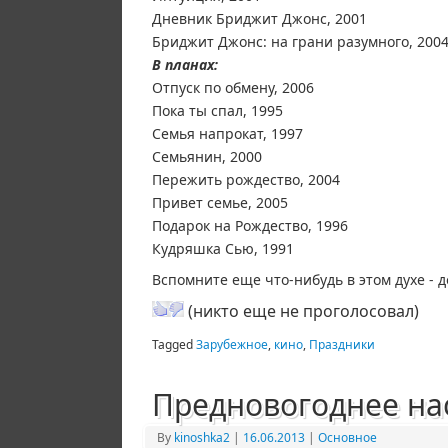
Дневник Бриджит Джонс, 2001
Бриджит Джонс: на грани разумного, 200
В планах:
Отпуск по обмену, 2006
Пока ты спал, 1995
Семья напрокат, 1997
Семьянин, 2000
Пережить рождество, 2004
Привет семье, 2005
Подарок на Рождество, 1996
Кудряшка Сью, 1991
Вспомните еще что-нибудь в этом духе - д
(никто еще не проголосовал)
Tagged
Зарубежное
,
кино
,
Праздники
Предновогоднее на
By
kinoshka2
|
16.06.2013
|
Основное