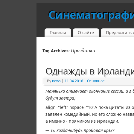
Синематограф
Главная
О сайте
Предложить 
Праздники
Tag Archives:
Однажды в Ирланд
By
news
|
11.04.2016
|
Основное
Манянька отмечает окончание сессии, а я
будут завтра)
align="left" hspace="10"А пока цитаты из
заявлен комедийный, но его сложно назва
а именно - прямиком из Ирландии.
— Ты когда-нибудь пробовал крэк?