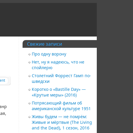
Свежие записи
Про одну ворону
Нет, ну я надеюсь, что не
спойлерю
Столетний Форрест Гамп по-
ent
шведски
Коротко о «Bastille Day» —
«Крутые меры» (2016)
Потрясающий фильм об
Жанр
американской культуре 1951
ая,
Живы будем — не помрём:
Живые и мёртвые (The Living
and the Dead), 1 сезон, 2016