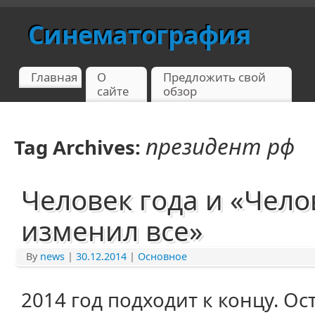
Синематография
Главная
О
Предложить свой
сайте
обзор
президент рф
Tag Archives:
Человек года и «Чело
изменил все»
By
news
|
30.12.2014
|
Основное
2014 год подходит к концу. Ост