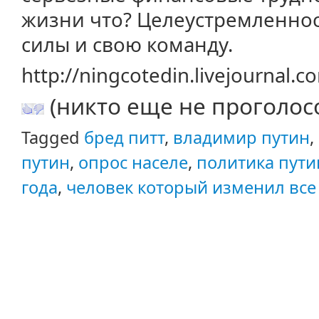
жизни что? Целеустремленност
силы и свою команду.
http://ningcotedin.livejournal.
(никто еще не проголос
Tagged
бред питт
,
владимир путин
,
путин
,
опрос населе
,
политика пути
года
,
человек который изменил все