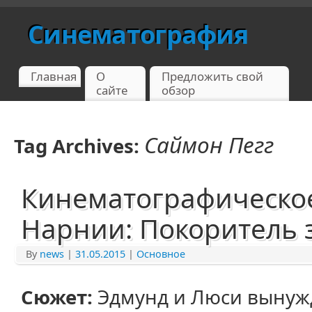
Синематография
Главная
О
Предложить свой
сайте
обзор
Саймон Пегг
Tag Archives:
Кинематографическое
Нарнии: Покоритель 
By
news
|
31.05.2015
|
Основное
Сюжет:
Эдмунд и Люси вынужд