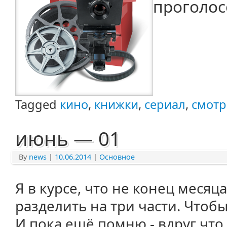
проголос
Tagged
кино
,
книжки
,
сериал
,
смотр
июнь — 01
By
news
|
10.06.2014
|
Основное
Я в курсе, что не конец месяц
разделить на три части. Чтоб
И пока ещё помню - вдруг что