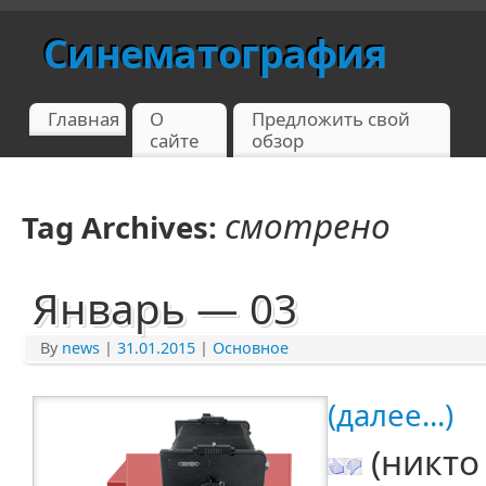
Синематография
Главная
О
Предложить свой
сайте
обзор
смотрено
Tag Archives:
Январь — 03
By
news
|
31.01.2015
|
Основное
(далее...)
(никто