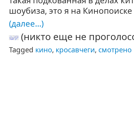
такая подкованная в делах ки
шоубиза, это я на Кинопоиск
(далее...)
(никто еще не проголос
Tagged
кино
,
кросавчеги
,
смотрено