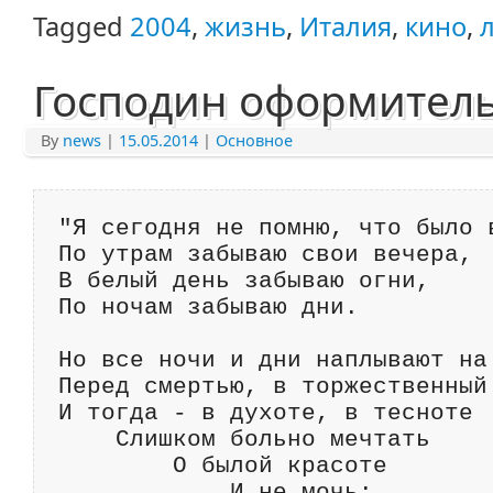
Tagged
2004
,
жизнь
,
Италия
,
кино
,
Господин оформитель
By
news
|
15.05.2014
|
Основное
"Я сегодня не помню, что было в
По утрам забываю свои вечера,

В белый день забываю огни,

По ночам забываю дни.

Но все ночи и дни наплывают на 
Перед смертью, в торжественный 
И тогда - в духоте, в тесноте

    Слишком больно мечтать

        О былой красоте

            И не мочь:
