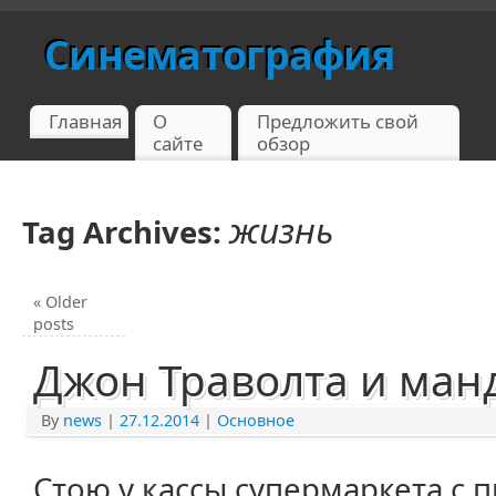
Синематография
Главная
О
Предложить свой
сайте
обзор
жизнь
Tag Archives:
«
Older
posts
Джон Траволта и ма
By
news
|
27.12.2014
|
Основное
Стою у кассы супермаркета с 