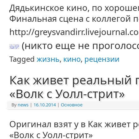
Дядькинское кино, по хороше
Финальная сцена с коллегой по
http://greysvandirr.livejournal
(никто еще не проголос
Tagged
жизнь
,
кино
,
рецензии
Как живет реальный 
«Волк с Уолл-стрит»
By
news
|
16.10.2014
|
Основное
Оригинал взят у в Как живет
«Волк с Уолл-стрит»