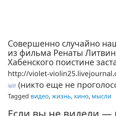
Совершенно случайно наш
из фильма Ренаты Литвин
Хабенского поистине заст
http://violet-violin25.livejourn
(никто еще не проголос
Tagged
видео
,
жизнь
,
кино
,
мысли
Если вы не видели — 