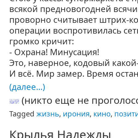
всякой предновогодней всяч
проворно считывает штрих-ко
операции воспротивилась сет
громко кричит:
- Охрана! Минусация!
Это, наверное, кодовый какой-
И всё. Мир замер. Время оста
(далее...)
(никто еще не проголос
Tagged
жизнь
,
ирония
,
кино
,
позит
Крылья Надежды