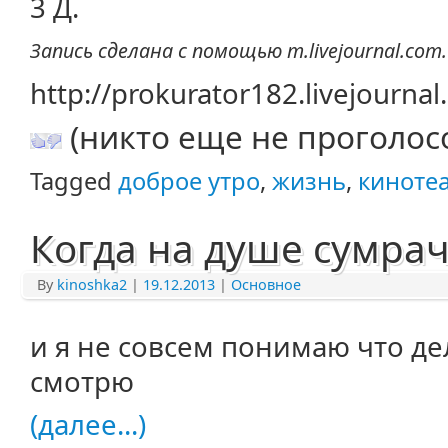
3 Д.
Запись сделана с помощью m.livejournal.com.
http://prokurator182.livejourna
(никто еще не проголос
Tagged
доброе утро
,
жизнь
,
киноте
Когда на душе сумрач
By
kinoshka2
|
19.12.2013
|
Основное
и я не совсем понимаю что дел
смотрю
(далее...)