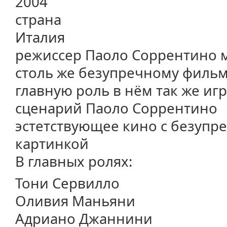
2004
страна
Италия
режиссер Паоло Соррентино м
столь же безупречному фильму
главную роль в нём так же иг
сценарий Паоло Соррентино
эстетствующее кино с безупр
картинкой
В главных ролях:
Тони Сервилло
Оливия Маньяни
Адриано Джаннини