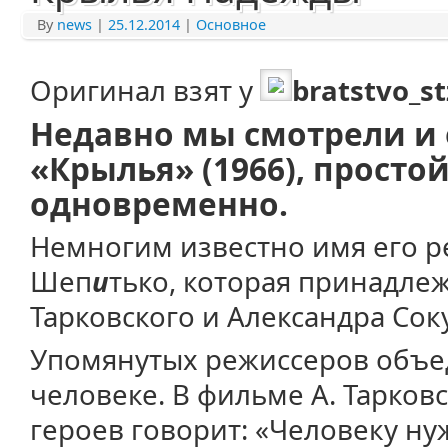
By
news
|
25.12.2014
|
Основное
Оригинал взят у
bratstvo_st
Недавно мы смотрели и
«Крылья» (1966), просто
одновременно.
Немногим известно имя его р
Шеп
и
тько, которая принадлеж
Тарковского и Александра Сок
Упомянутых режиссеров объе
человеке. В фильме А. Тарков
героев говорит: «Человеку ну