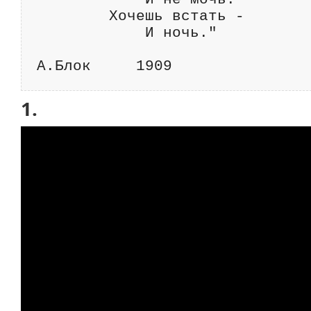
        Хочешь встать -

            И ночь."

1.