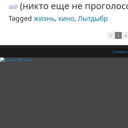
(никто еще не проголос
Tagged
жизнь
,
кино
,
Лытдыбр
1
2
3
Синемат