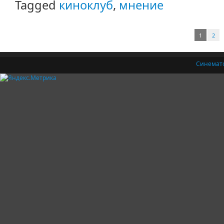
Tagged
киноклуб
,
мнение
1
2
Синемат