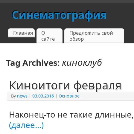
Синематография
Главная
О
Предложить свой
сайте
обзор
киноклуб
Tag Archives:
Киноитоги февраля
By
news
|
03.03.2016
|
Основное
Наконец-то не такие длинные,
(далее...)