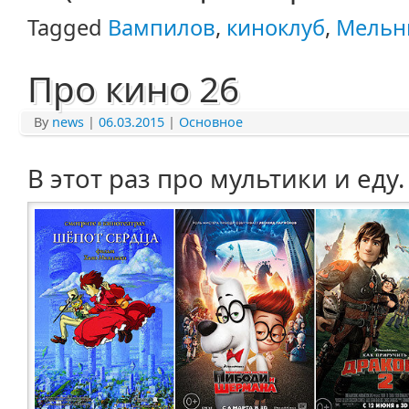
Tagged
Вампилов
,
киноклуб
,
Мельн
Про кино 26
By
news
|
06.03.2015
|
Основное
В этот раз про мультики и еду.