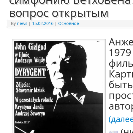
вопрос открытым
By
news
|
15.02.2016
|
Основное
Анже
1979
филь
Карт
быть
прос
авто
(далее.
(н