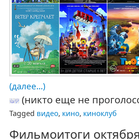
(далее...)
(никто еще не проголос
Tagged
видео
,
кино
,
киноклуб
Фильмоитоги октябр