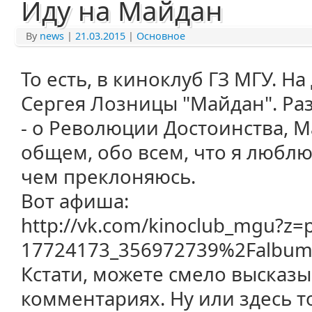
Иду на Майдан
By
news
|
21.03.2015
|
Основное
То есть, в киноклуб ГЗ МГУ. 
Сергея Лозницы "Майдан". Раз
- о Революции Достоинства, М
общем, обо всем, что я люблю
чем преклоняюсь.
Вот афиша:
http://vk.com/kinoclub_mgu?z=
17724173_356972739%2Falbum
Кстати, можете смело высказы
комментариях. Ну или здесь т