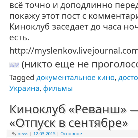
всё точно и доподлинно перед
покажу этот пост с комментар
Киноклуб заседает до часа ноч
есть.
http://myslenkov.livejournal.c
(никто еще не проголос
Tagged
документальное кино
,
дост
Украина
,
фильмы
Киноклуб «Реванш» 
«Отпуск в сентябре»
By
news
|
12.03.2015
|
Основное