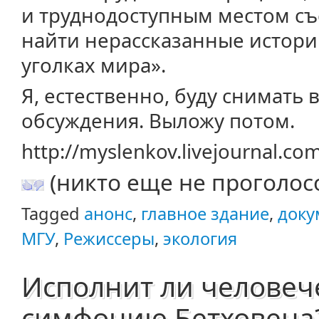
и труднодоступным местом съ
найти нерассказанные истори
уголках мира».
Я, естественно, буду снимать 
обсуждения. Выложу потом.
http://myslenkov.livejournal.c
(никто еще не проголос
Tagged
анонс
,
главное здание
,
доку
МГУ
,
Режиссеры
,
экология
Исполнит ли человеч
симфонию Бетховена?