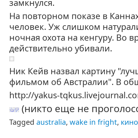
замкнулся.
На повторном показе в Каннах
человек. Уж слишком натурал
ночная охота на кенгуру. Во 
действительно убивали.
Ник Кейв назвал картину "л
фильмом об Австралии". В обще
http://yakus-tqkus.livejournal.
(никто еще не проголос
Tagged
australia
,
wake in fright
,
кино