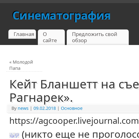
Синематография
Главная
О
Предложить свой
сайте
обзор
«
Молодой
Папа
Кейт Бланшетт на съе
Рагнарек».
By
news
|
09.02.2018
|
Основное
https://agcooper.livejournal.c
(никто еще не проголос